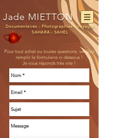
Jade
MIETTON
Documentaires - Photographies - Voyages
SAHARA - SAHEL
Pour tout achat ou toutes questions
veuillez
,
remplir le formulaire ci-dessous !
Je vous réponds très vite !