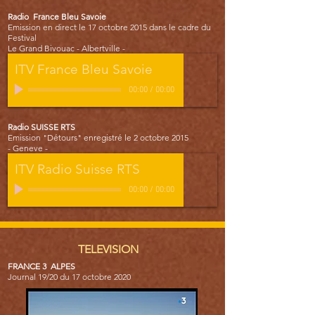
Radio France Bleu Savoie
Emission en direct le 17 octobre 2015
dans le cadre du
Festival
Le Grand Bivouac
- Albertville -
ITV France Bleu Savoie
00:00
/
00:00
Radio SUISSE RTS
Emission "
Détours" enregistré le 2 octobre 2015
- Geneve -
ITV Radio Suisse RTS
00:00
/
00:00
TELEVISION
FRANCE 3 ALPES
Journal 19/20 du
17 octobre 2020