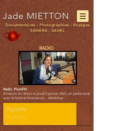
Jade
MIETTON
Documentaires - Photographies - Voyages
SAHARA - SAHEL
RADIO
Radio PlumFM
Emission en direct le jeudi 5 janvier 2023, en partenariat
avec le festival Itinérances
- Morbihan -
PlumFM
PlumFM
00:00
/
00:00