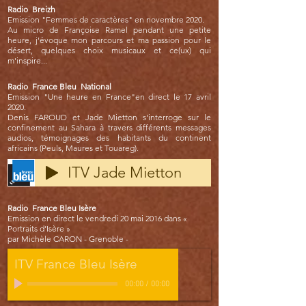
Radio Breizh
Emission "Femmes de caractères" en n
ovembre 2020.
Au micro de Françoise Ramel pendant une petite
heure, j'évoque mon parcours et ma passion pour le
désert, quelques choix musicaux et ce(ux) qui
m'inspire...
Radio France Bleu National
Emission "Une heure en France"
en direct le 17 avril
2020.
Denis FAROUD et Jade Mietton s'interroge sur le
confinement au Sahara à travers différents messages
audios, témoignages des habitants du continent
africains (Peuls, Maures et Touareg).
ITV Jade Mietton
Radio France Bleu Isère
Emission en direct le vendredi 20 mai 2016
dans «
Portraits d’Isère »
par Michèle CARON
- Grenoble -
ITV France Bleu Isère
00:00
/
00:00